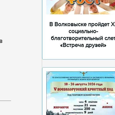
В Волковыске пройдет XI
социально-
благотворительный сле
в
«Встреча друзей»