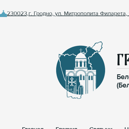
230023,г. Гродно, ул. Митрополита Филарета, 
Г
Бел
(Бе