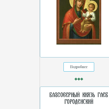
Подробнее
Благоверный князь Глеб
Городенский