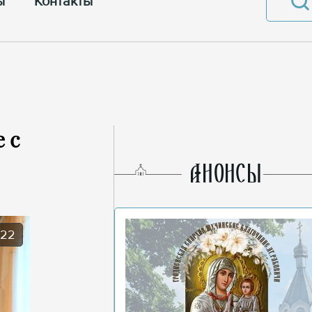
ы
Контакты
 с
AНОНСЫ
022