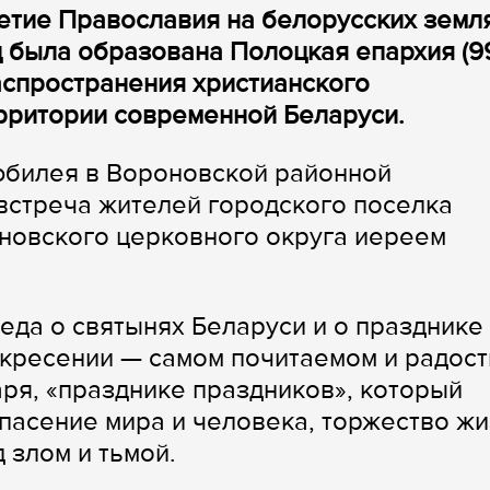
летие Православия на белорусских земля
д была образована Полоцкая епархия (9
распространения христианского
рритории современной Беларуси.
юбилея в Вороновской районной
встреча жителей городского поселка
новского церковного округа иереем
еда о святынях Беларуси и о празднике
скресении — самом почитаемом и радос
ря, «празднике праздников», который
пасение мира и человека, торжество ж
 злом и тьмой.