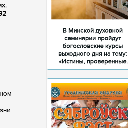
х.
92
В Минской духовной
семинарии пройдут
богословские курсы
выходного дня на тему:
«Истины, проверенные
временем»
тном
изни