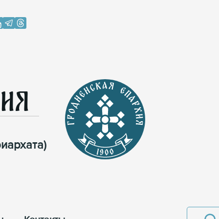
хия
иархата)