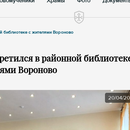
овомученики
Храмы
Фото
Документ
ой библиотеке с жителями Вороново
ретился в районной библиотеке
ями Вороново
20/04/2