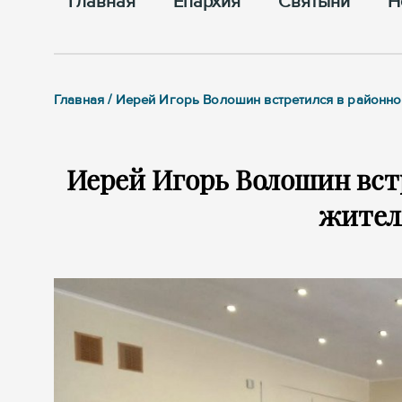
Главная
Епархия
Cвятыни
Н
Главная / Иерей Игорь Волошин встретился в районн
Иерей Игорь Волошин вст
жител