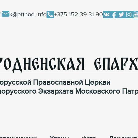
1
k@prihod.info
+375 152 39 31 90
родненская Епар
орусской Православной Церкви
лорусского Экзархата Московского Патр