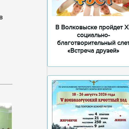
в
В Волковыске пройдет XI
социально-
благотворительный сле
«Встреча друзей»