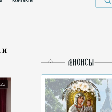
ы
Контакты
 и
AНОНСЫ
023