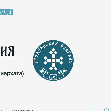
хия
иархата)