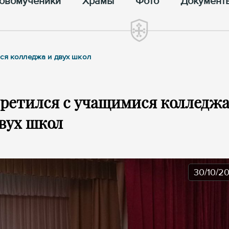
овомученики
Храмы
Фото
Документ
ся колледжа и двух школ
ретился с учащимися колледжа
вух школ
30/10/2