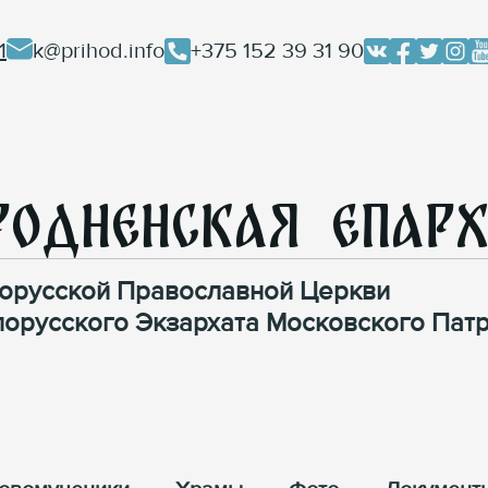
1
k@prihod.info
+375 152 39 31 90
родненская Епар
орусской Православной Церкви
лорусского Экзархата Московского Патр