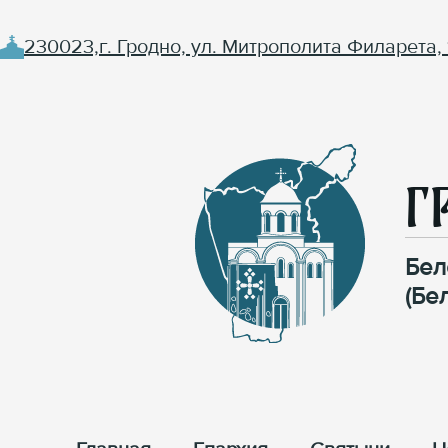
230023,г. Гродно, ул. Митрополита Филарета, 
Г
Бел
(Бе