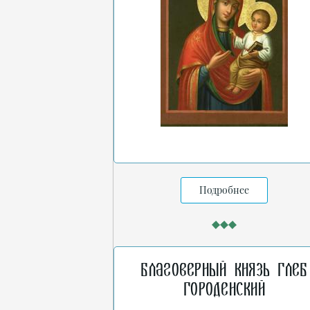
Подробнее
Благоверный князь Глеб
Городенский