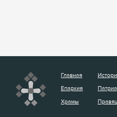
Главная
Истори
Епархия
Патриа
Храмы
Правящ