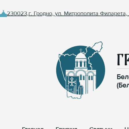
230023,г. Гродно, ул. Митрополита Филарета, 
Г
Бел
(Бе