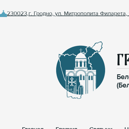
230023,г. Гродно, ул. Митрополита Филарета, 
Г
Бел
(Бе