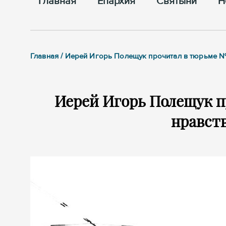
Главная
Епархия
Cвятыни
Н
Главная / Иерей Игорь Полещук прочитал в тюрьме №
Иерей Игорь Полещук п
нравст