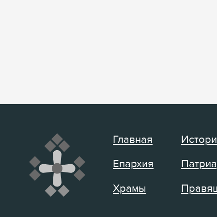
Главная
Истори
Епархия
Патриа
Храмы
Правящ