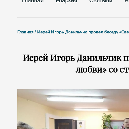
Главная
Епархия
Cвятыни
Н
Главная / Иерей Игорь Данильчик провел беседу «Све
Иерей Игорь Данильчик п
любви» со с