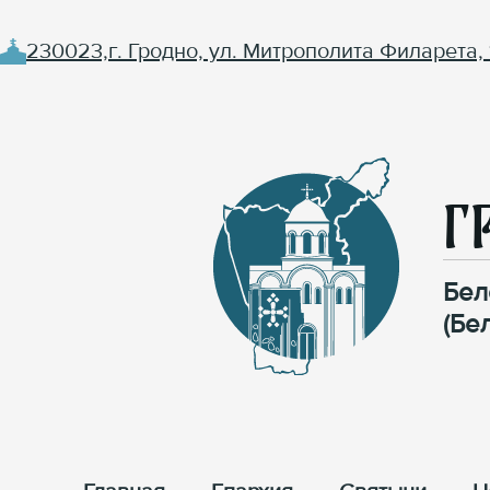
230023,г. Гродно, ул. Митрополита Филарета, 
Г
Бел
(Бе