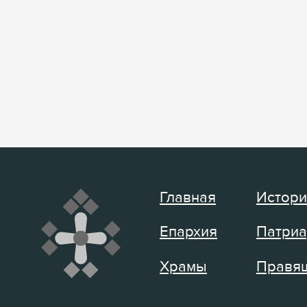
Главная
Истори
Епархия
Патриа
Храмы
Правящ