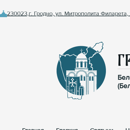
230023,г. Гродно, ул. Митрополита Филарета, 
Г
Бел
(Бе