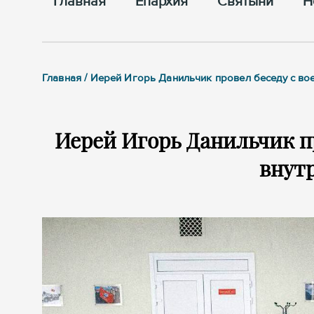
Главная
Епархия
Cвятыни
Н
Главная / Иерей Игорь Данильчик провел беседу с в
Иерей Игорь Данильчик п
внут