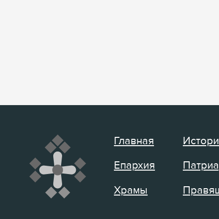
Главная
Истори
Епархия
Патриа
Храмы
Правящ