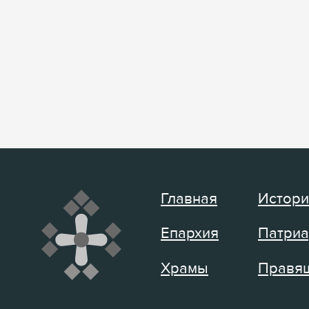
Главная
Истори
Епархия
Патриа
Храмы
Правящ