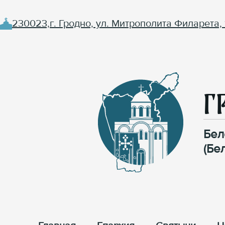
230023,г. Гродно, ул. Митрополита Филарета, 
Г
Бел
(Бе