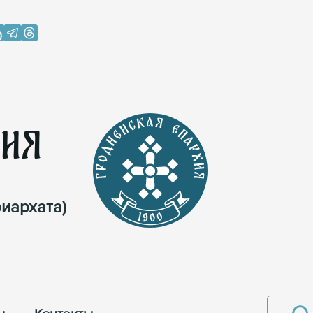
хия
иархата)