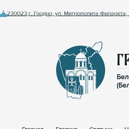
230023,г. Гродно, ул. Митрополита Филарета, 
Г
Бел
(Бе