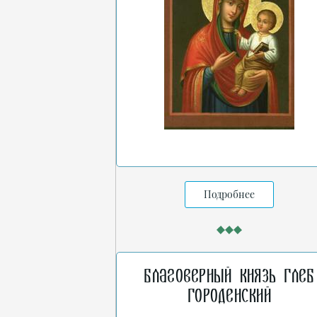
Подробнее
Благоверный князь Глеб
Городенский