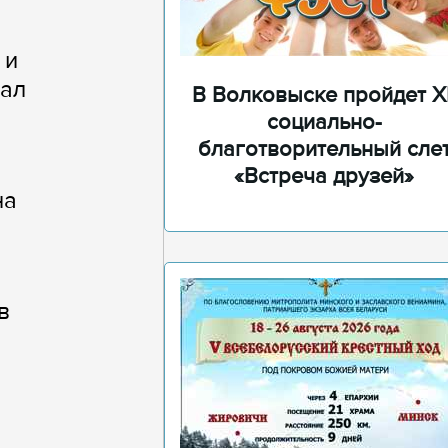
 и
лал
В Волковыске пройдет XI
социально-
благотворительный сле
«Встреча друзей»
на
в