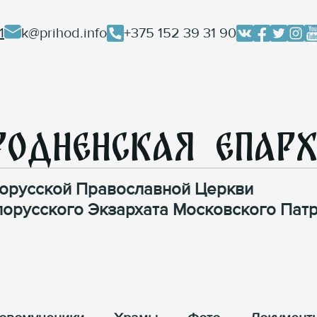
1
k@prihod.info
+375 152 39 31 90
родненская Епар
орусской Православной Церкви
лорусского Экзархата Московского Патр