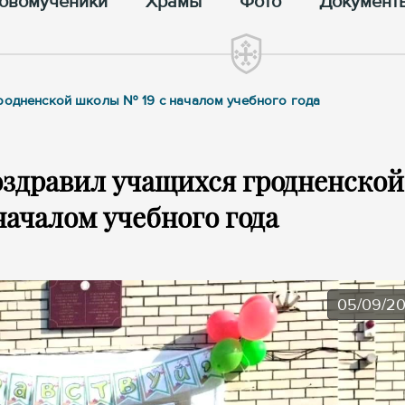
овомученики
Храмы
Фото
Документ
гродненской школы № 19 с началом учебного года
оздравил учащихся гродненской
началом учебного года
05/09/2