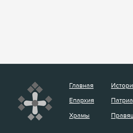
Главная
Истори
Епархия
Патриа
Храмы
Правящ