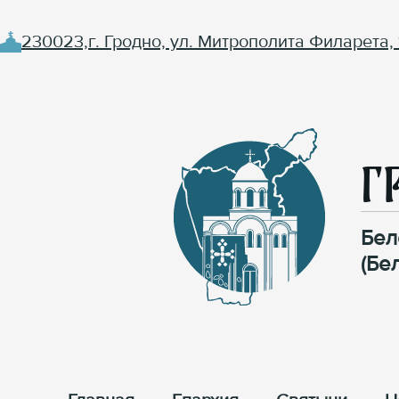
230023,г. Гродно, ул. Митрополита Филарета, 
Г
Бел
(Бе