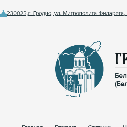
230023,г. Гродно, ул. Митрополита Филарета, 
Г
Бел
(Бе