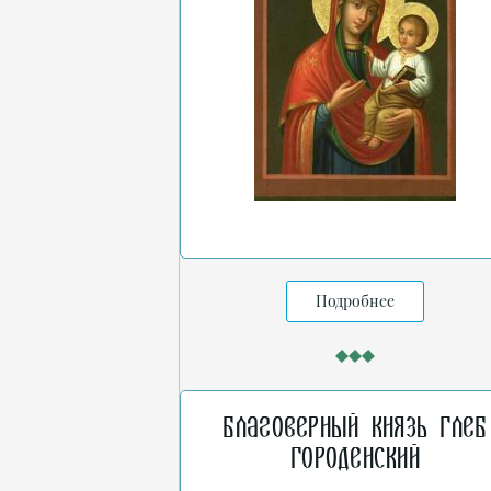
Подробнее
Благоверный князь Глеб
Городенский