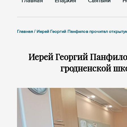
Главная
Епархия
Cвятыни
Н
Главная / Иерей Георгий Панфилов прочитал открыту
Иерей Георгий Панфило
гродненской шко