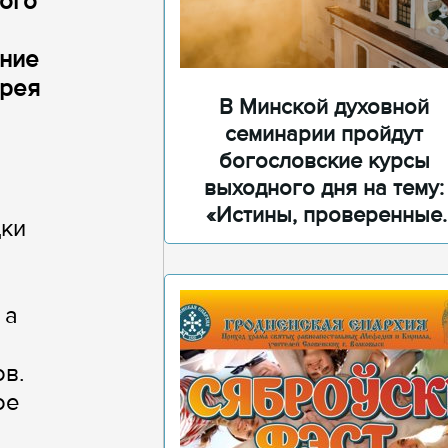
ого
ание
ерея
В Минской духовной
семинарии пройдут
богословские курсы
выходного дня на тему:
«Истины, проверенные
дки
временем»
 а
ов.
ое