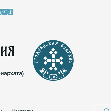
хия
иархата)