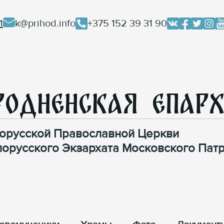
1
k@prihod.info
+375 152 39 31 90
родненская Епар
орусской Православной Церкви
лорусского Экзархата Московского Патр