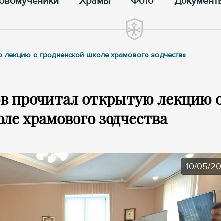
овомученики
Храмы
Фото
Документ
ю лекцию о гродненской школе храмового зодчества
в прочитал открытую лекцию 
ле храмового зодчества
10/05/2