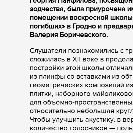
Георгия Панфилова, посвящен
зодчества, была приурочена и
помещении воскресной школы 
погибших» в Гродно и предвар
Валерия Боричевского.
Слушатели познакомились с тр
сложилась в XII веке в предел
постройки этой школы отлича
из плинфы со вставками из об
геометрических композиций из
плитки, наборного майоликово
для объемно-пространственны
относительно небольшая кругл
Чтобы улучшить акустику, в в
количество голосников — полы