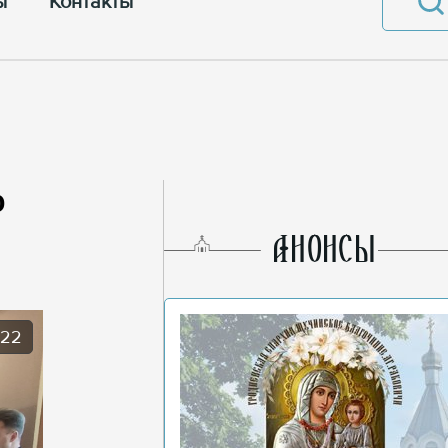
ы
Контакты
о
AНОНСЫ
022