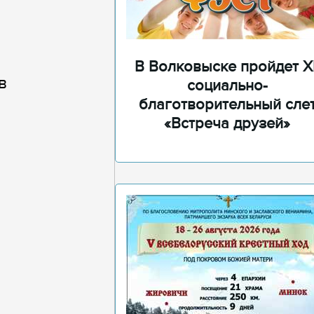
В Волковыске пройдет XI
в
социально-
благотворительный сле
«Встреча друзей»