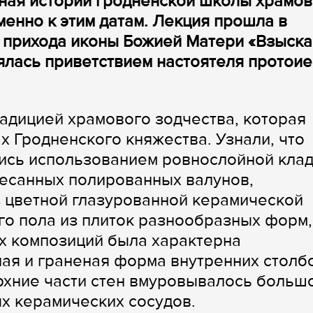
ная истории гродненской школы храмов
менно к этим датам. Лекция прошла в
прихода иконы Божией Матери «Взыск
ялась приветствием настоятеля протои
адицией храмового зодчества, которая
ах Гродненского княжества. Узнали, что
лись использованием ровнослойной кла
тесанных полированных валунов,
 цветной глазурованной керамической
го пола из плиток разнообразных форм,
х композиций была характерна
ая и граненая форма внутренних столб
ерхние части стен вмуровывалось больш
х керамических сосудов.