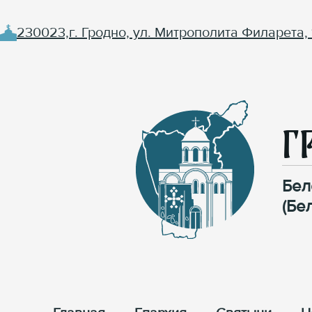
230023,г. Гродно, ул. Митрополита Филарета, 
Г
Бел
(Бе