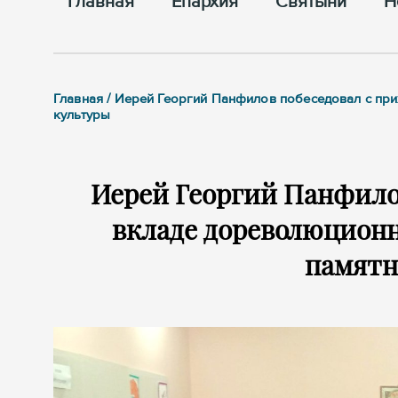
Главная
Епархия
Cвятыни
Н
Главная / Иерей Георгий Панфилов побеседовал с пр
культуры
Иерей Георгий Панфило
вкладе дореволюционн
памятн