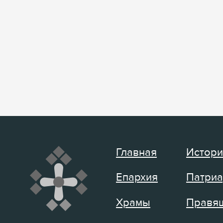
Главная
Истори
Епархия
Патриа
Храмы
Правящ