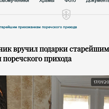
овомученики
Храмы
Фото
Документ
 старейшим прихожанкам поречского прихода
чик вручил подарки старейшим
 поречского прихода
17/01/2