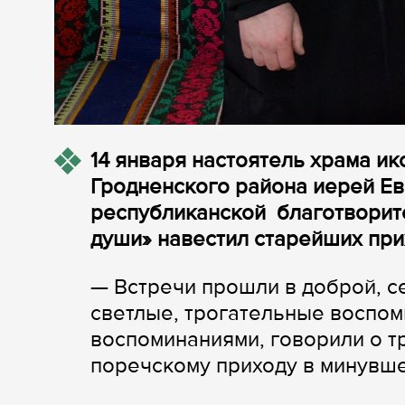
14 января настоятель храма и
Гродненского района иерей Ев
республиканской благотворит
души» навестил старейших пр
— Встречи прошли в доброй, с
светлые, трогательные воспо
воспоминаниями, говорили о т
поречскому приходу в минувше