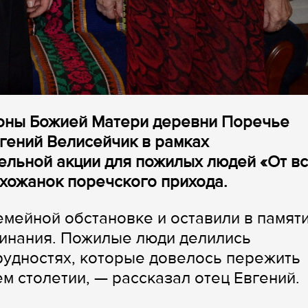
коны Божией Матери деревни Поречье
гений Велисейчик в рамках
ельной акции для пожилых людей «От в
ихожанок поречского прихода.
емейной обстановке и оставили в памят
минания. Пожилые люди делились
рудностях, которые довелось пережить
м столетии, — рассказал отец Евгений.