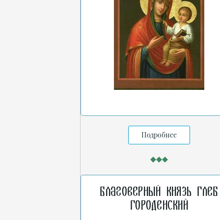
Подробнее
Благоверный князь Глеб
Городенский