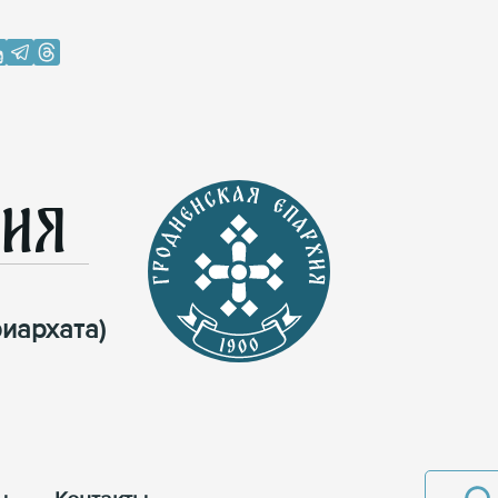
хия
иархата)