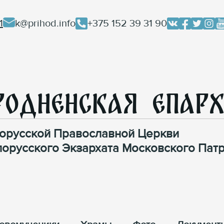
1
k@prihod.info
+375 152 39 31 90
родненская Епар
орусской Православной Церкви
лорусского Экзархата Московского Патр