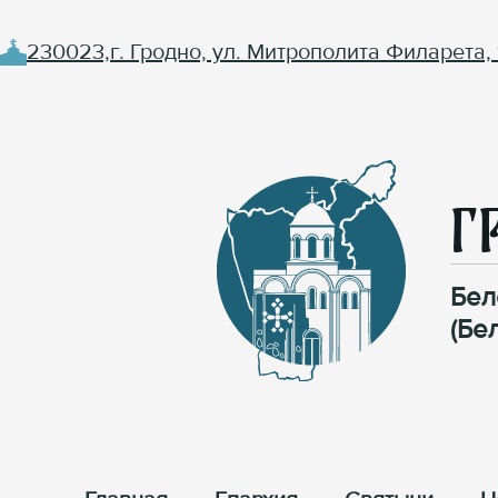
230023,г. Гродно, ул. Митрополита Филарета, 
Г
Бел
(Бе