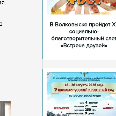
я.
в
В Волковыске пройдет XI
социально-
благотворительный сле
«Встреча друзей»