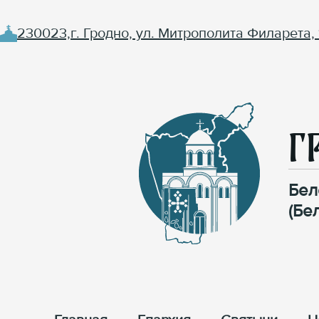
230023,г. Гродно, ул. Митрополита Филарета, 
Г
Бел
(Бе