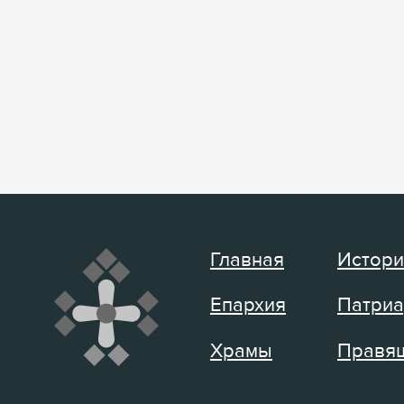
Главная
Истори
Епархия
Патриа
Храмы
Правящ