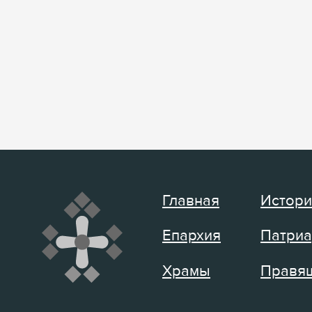
Главная
Истори
Епархия
Патриа
Храмы
Правящ