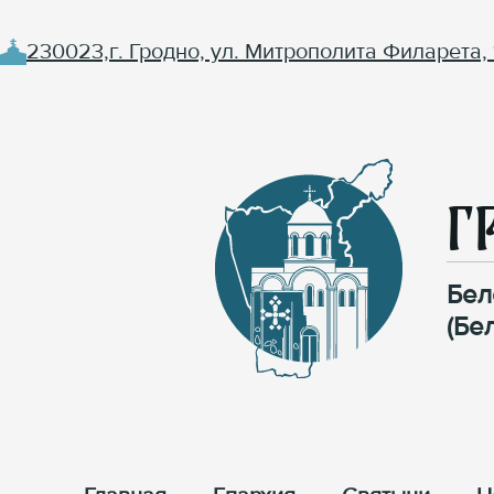
230023,г. Гродно, ул. Митрополита Филарета, 
Г
Бел
(Бе