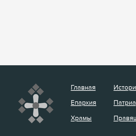
Главная
Истори
Епархия
Патриа
Храмы
Правящ