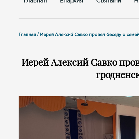
Главная
Епархия
Cвятыни
Н
Главная / Иерей Алексий Савко провел беседу о семе
Иерей Алексий Савко пров
гродненс