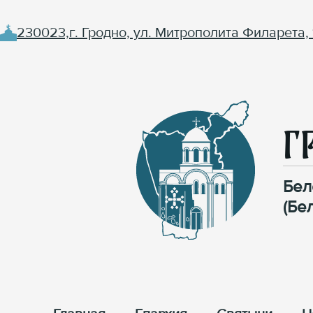
230023,г. Гродно, ул. Митрополита Филарета, 
Г
Бел
(Бе