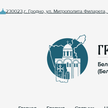
230023,г. Гродно, ул. Митрополита Филарета, 
Г
Бел
(Бе