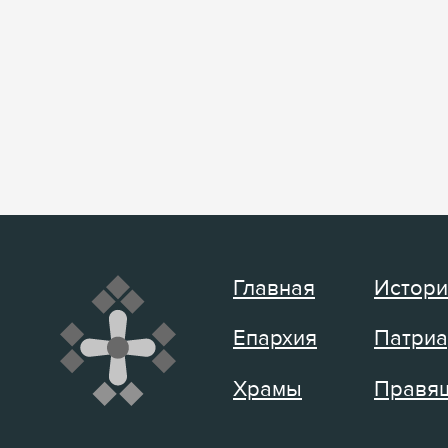
Главная
Истори
Епархия
Патриа
Храмы
Правящ