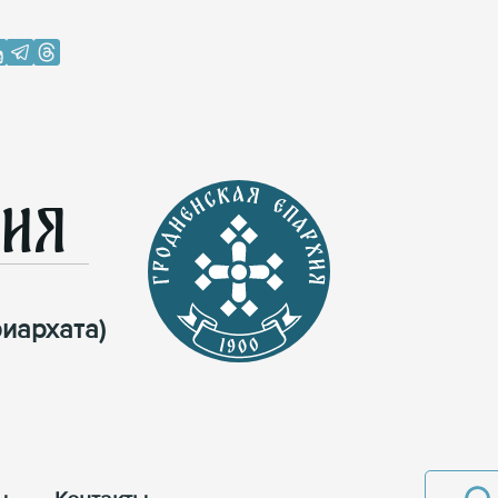
хия
иархата)