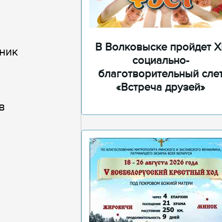
В Волковыске пройдет XI
ник
социально-
благотворительный сле
«Встреча друзей»
в