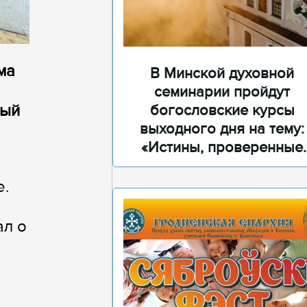
ма
В Минской духовной
семинарии пройдут
ный
богословские курсы
выходного дня на тему:
«Истины, проверенные
временем»
е.
ал о