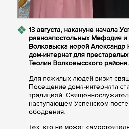
13 августа, накануне начала У
равноапостольных Мефодия и К
Волковыска иерей Александр 
дом-интернат для престарелых
Теолин Волковысского района.
Для пожилых людей визит свя
Посещение дома-интерната ста
традицией. Священнослужител
наступающем Успенском посте,
ободрения.
Тех, кто не может самостоятел