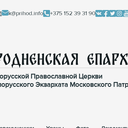
1
k@prihod.info
+375 152 39 31 90
родненская Епар
орусской Православной Церкви
лорусского Экзархата Московского Патр