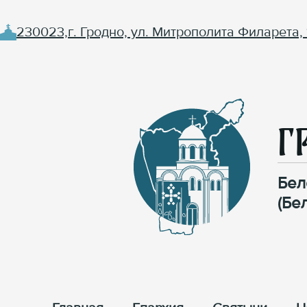
230023,г. Гродно, ул. Митрополита Филарета, 
Г
Бел
(Бе