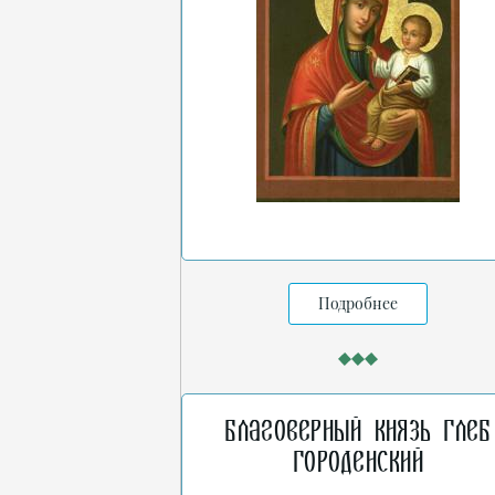
Подробнее
Благоверный князь Глеб
Городенский