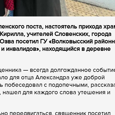
спенского поста, настоятель прихода хра
ирилла, учителей Словенских, города
Юзва посетил ГУ «Волковысский район
 и инвалидов», находящийся в деревне
щенника — всегда долгожданное событи
ло для отца Александра уже доброй
ь побеседовал с подопечными, рассказ
 нашел для каждого слова утешения и
ьно передвигаться, священник посетил