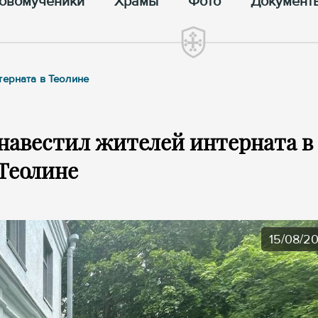
овомученики
Храмы
Фото
Документ
терната в Теолине
навестил жителей интерната в
Теолине
15/08/2