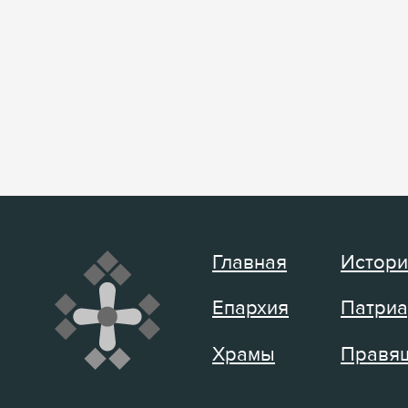
Главная
Истори
Епархия
Патриа
Храмы
Правящ