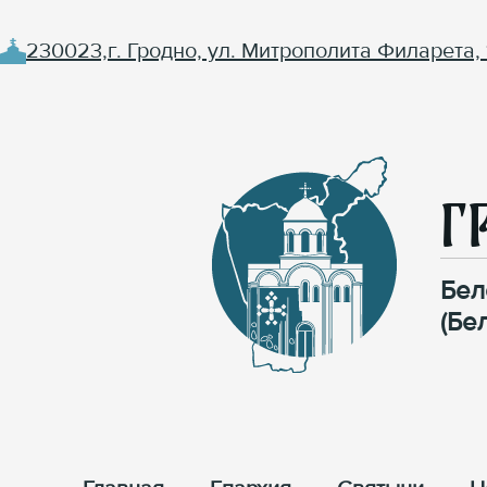
230023,г. Гродно, ул. Митрополита Филарета, 
Г
Бел
(Бе