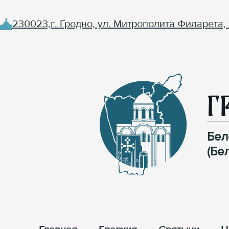
230023,г. Гродно, ул. Митрополита Филарета, 
Г
Бел
(Бе