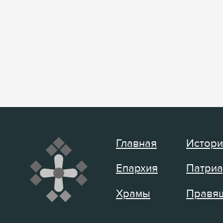
Главная
Истори
Епархия
Патриа
Храмы
Правящ