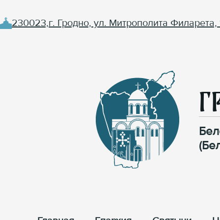
230023,г. Гродно, ул. Митрополита Филарета, 
Г
Бел
(Бе