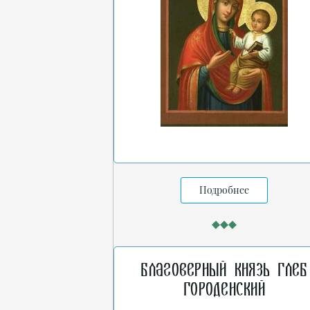
Подробнее
Благоверный князь Глеб
Городенский