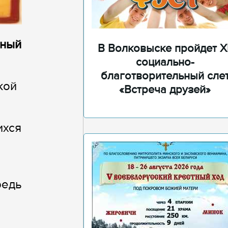
нный
В Волковыске пройдет XI
социально-
благотворительный сле
кой
«Встреча друзей»
ихся
редь