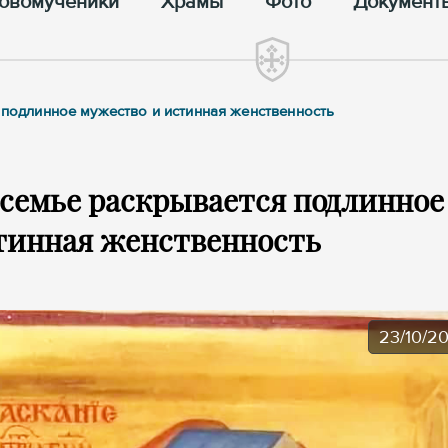
овомученики
Храмы
Фото
Документ
 подлинное мужество и истинная женственность
 семье раскрывается подлинное
тинная женственность
23/10/2