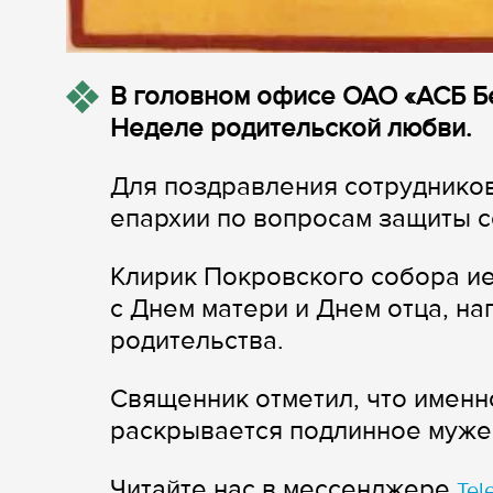
В головном офисе ОАО «АСБ Б
Неделе родительской любви.
Для поздравления сотруднико
епархии по вопросам защиты 
Клирик Покровского собора и
с Днем матери и Днем отца, н
родительства.
Священник отметил, что именн
раскрывается подлинное мужес
Читайте нас в мессенджере
Tel