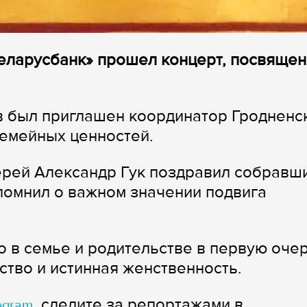
еларусбанк» прошел концерт, посвяще
в был приглашен координатор Гродненс
семейных ценностей.
ерей Александр Гук поздравил собравш
апомнил о важном значении подвига
о в семье и родительстве в первую оче
тво и истинная женственность.
, следите за репортажами в
egram