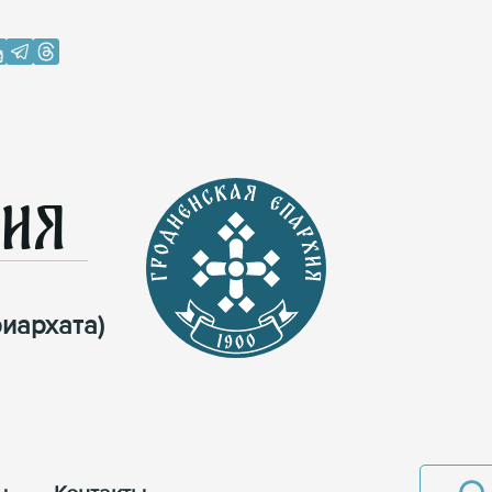
хия
иархата)