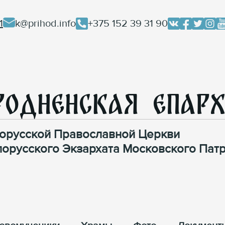
1
k@prihod.info
+375 152 39 31 90
родненская Епар
орусской Православной Церкви
лорусского Экзархата Московского Патр