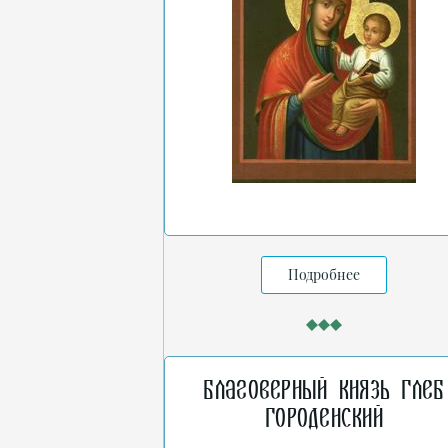
Подробнее
Благоверный князь Глеб
Городенский