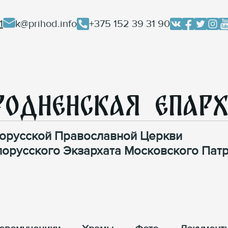
1
k@prihod.info
+375 152 39 31 90
родненская Епар
орусской Православной Церкви
лорусского Экзархата Московского Патр