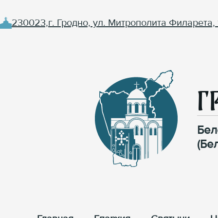
230023,г. Гродно, ул. Митрополита Филарета, 
Г
Бел
(Бе