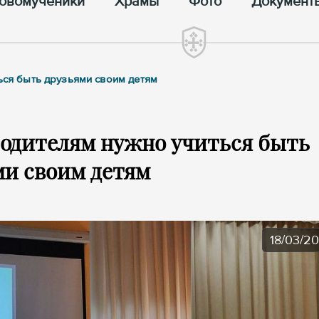
овомученики
Храмы
Фото
Документ
ться быть друзьями своим детям
Родителям нужно учиться быть
ми своим детям
18/03/2