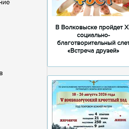
ние
В Волковыске пройдет XI
социально-
благотворительный сле
«Встреча друзей»
в