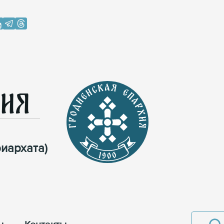
хия
иархата)