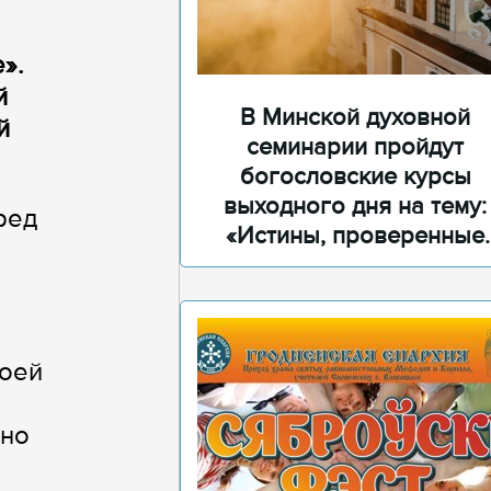
».
й
В Минской духовной
й
семинарии пройдут
богословские курсы
выходного дня на тему:
ред
«Истины, проверенные
временем»
воей
жно