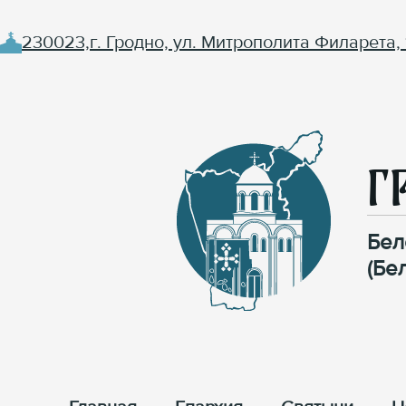
230023,г. Гродно, ул. Митрополита Филарета, 
Г
Бел
(Бе