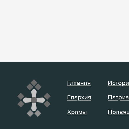
Главная
Истори
Епархия
Патриа
Храмы
Правящ