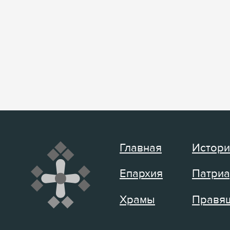
Главная
Истори
Епархия
Патриа
Храмы
Правящ