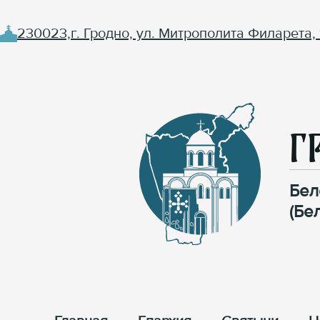
230023,г. Гродно, ул. Митрополита Филарета, 
Г
Бел
(Бе