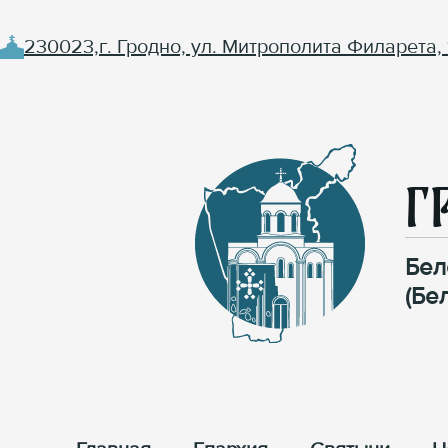
230023,г. Гродно, ул. Митрополита Филарета, 
Г
Бел
(Бе