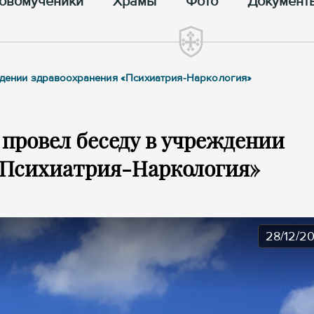
овомученики
Храмы
Фото
Документ
еждении здравоохранения «Психиатрия-Наркология»
 провел беседу в учреждении
«Психиатрия-Наркология»
28/12/2