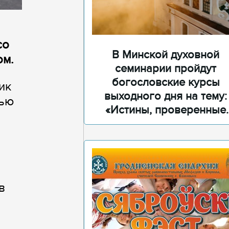
со
В Минской духовной
ом.
семинарии пройдут
богословские курсы
ик
выходного дня на тему:
жью
«Истины, проверенные
временем»
в