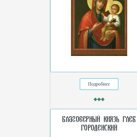
Подробнее
Благоверный князь Глеб
Городенский