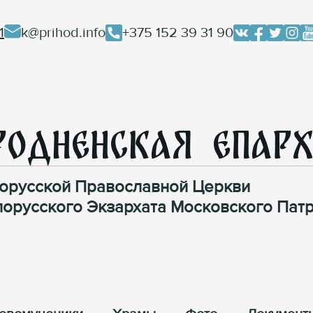
1
k@prihod.info
+375 152 39 31 90
родненская Епар
орусской Православной Церкви
лорусского Экзархата Московского Патр