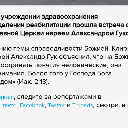
м учреждении здравоохранения
делении реабилитации прошла встреча 
вной Церкви иереем Александром Гук
нию темы справедливости Божией. Клир
ей Александр Гук объяснил, что на Бо
ространять понятия человеческие, она
имание. Более того у Господа Бога
ом» (Иак. 2:13).
, следите за репортажами в
egram
,
,
и
, смотрите 
нтакте
Facebook
Twitter
Threads