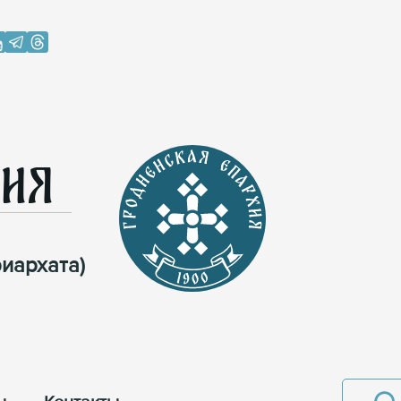
хия
иархата)