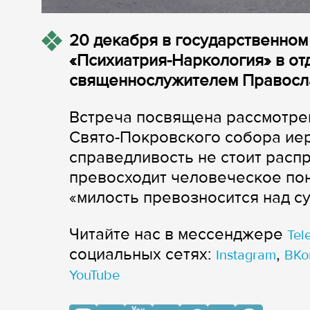
20 декабря в государственно
«Психиатрия-Наркология» в от
священнослужителем Правосла
Встреча посвящена рассмотре
Свято-Покровского собора иер
справедливость не стоит расп
превосходит человеческое пон
«милость превозносится над суд
Читайте нас в мессенджере
Tel
cоциальных сетях:
,
Instagram
ВКо
YouTube