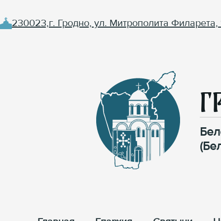
230023,г. Гродно, ул. Митрополита Филарета, 
Г
Бел
(Бе