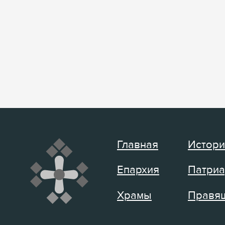
Главная
Истори
Епархия
Патриа
Храмы
Правящ