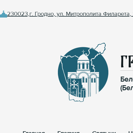
230023,г. Гродно, ул. Митрополита Филарета, 
Г
Бел
(Бе