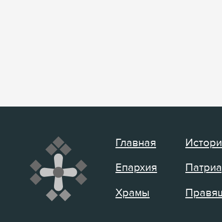
Главная
Истори
Епархия
Патриа
Храмы
Правящ