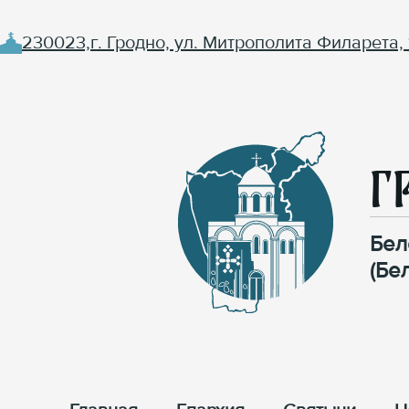
230023,г. Гродно, ул. Митрополита Филарета, 
Г
Бел
(Бе