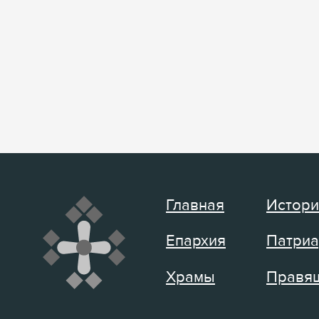
Главная
Истори
Епархия
Патриа
Храмы
Правящ