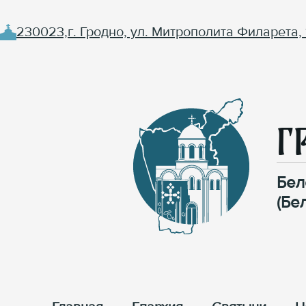
230023,г. Гродно, ул. Митрополита Филарета, 
Г
Бел
(Бе