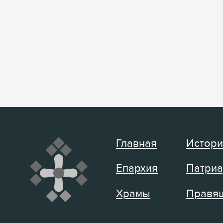
Главная
Истори
Епархия
Патриа
Храмы
Правящ