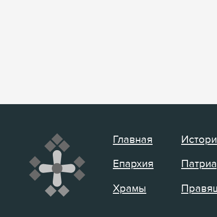
Главная
Истори
Епархия
Патриа
Храмы
Правящ