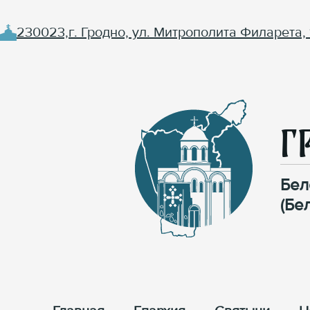
230023,г. Гродно, ул. Митрополита Филарета, 
Г
Бел
(Бе