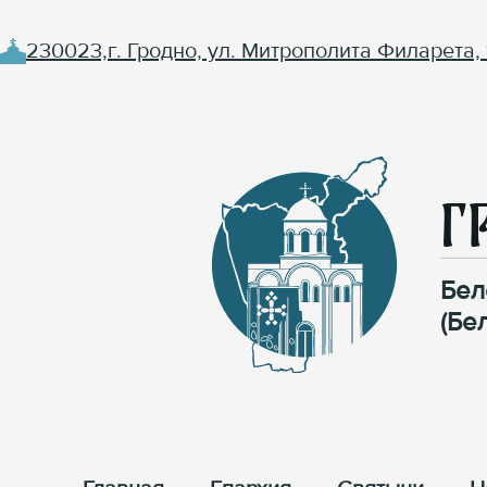
230023,г. Гродно, ул. Митрополита Филарета, 
Г
Бел
(Бе