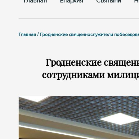
Главная
Епархия
Cвятыни
Н
Главная / Гродненские священнослужители побеседова
Гродненские священ
сотрудниками милици