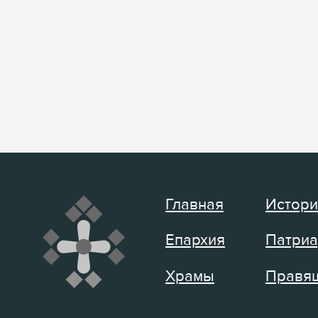
Главная
Истори
Епархия
Патриа
Храмы
Правящ