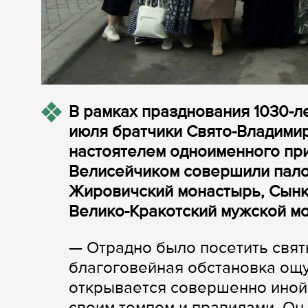
В рамках празднования 1030-л
июля братчики Свято-Владимирс
настоятелем одноименного пр
Велисейчиком совершили пало
Жировичский монастырь, Сынк
Велико-Кракотский мужской м
— Отрадно было посетить свят
благоговейная обстановка ощу
открывается совершенно иной, 
своим темпом и правилами. Он 