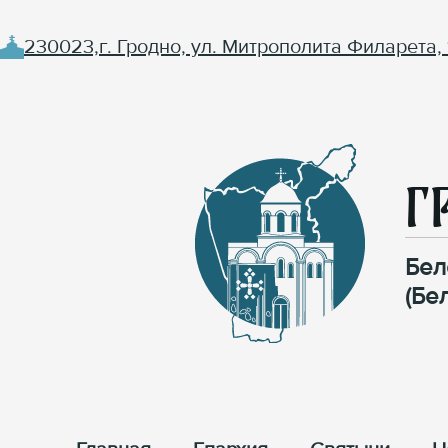
230023,г. Гродно, ул. Митрополита Филарета, 
Г
Бел
(Бе