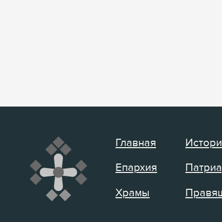
Главная
Истори
Епархия
Патриа
Храмы
Правящ