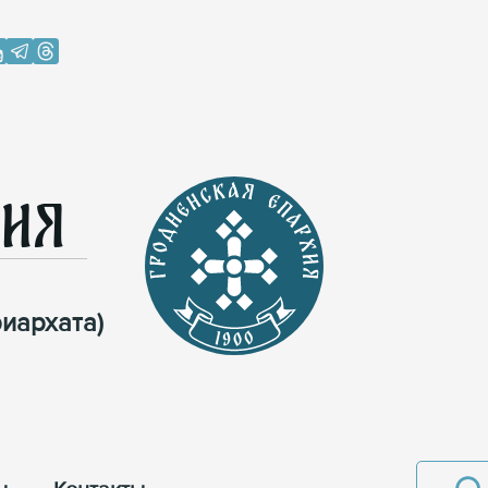
хия
иархата)