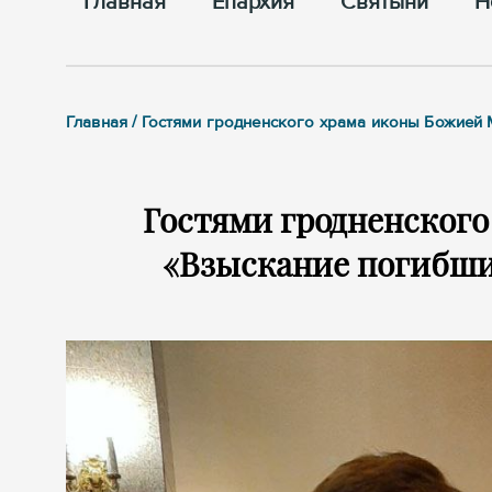
Главная
Епархия
Cвятыни
Н
Главная / Гостями гродненского храма иконы Божией
Гостями гродненског
«Взыскание погибши