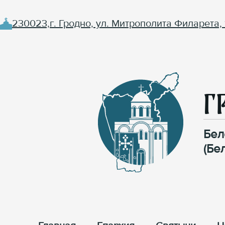
230023,г. Гродно, ул. Митрополита Филарета, 
Г
Бел
(Бе