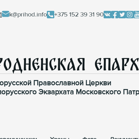
1
k@prihod.info
+375 152 39 31 90
родненская Епар
орусской Православной Церкви
лорусского Экзархата Московского Патр