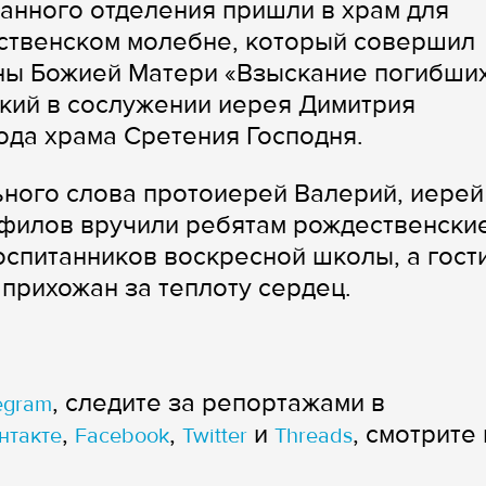
данного отделения пришли в храм для
ественском молебне, который совершил
оны Божией Матери «Взыскание погибши
кий в сослужении иерея Димитрия
ода храма Сретения Господня.
ного слова протоиерей Валерий, иерей
нфилов вручили ребятам рождественски
оспитанников воскресной школы, а гост
прихожан за теплоту сердец.
, следите за репортажами в
egram
,
,
и
, смотрите 
нтакте
Facebook
Twitter
Threads