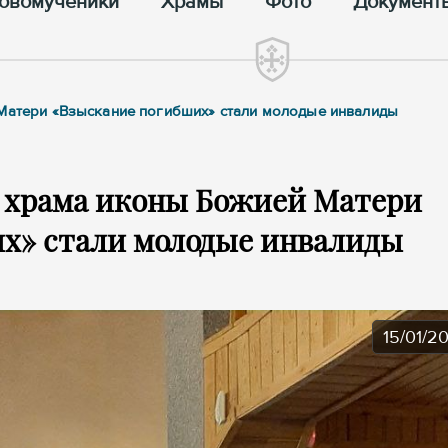
овомученики
Храмы
Фото
Документ
 Матери «Взыскание погибших» стали молодые инвалиды
о храма иконы Божией Матери
х» стали молодые инвалиды
15/01/2