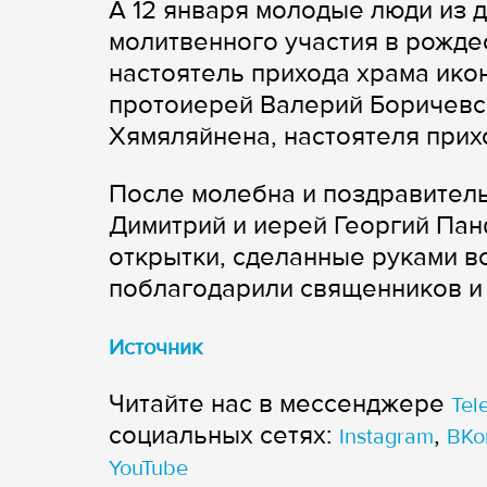
А 12 января молодые люди из 
молитвенного участия в рожд
настоятель прихода храма ик
протоиерей Валерий Боричевс
Хямяляйнена, настоятеля прих
После молебна и поздравитель
Димитрий и иерей Георгий Па
открытки, сделанные руками в
поблагодарили священников и 
Источник
Читайте нас в мессенджере
Tel
cоциальных сетях:
,
Instagram
ВКо
YouTube