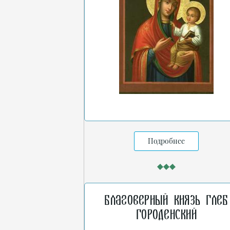
Подробнее
Благоверный князь Глеб
Городенский