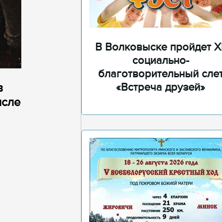
В Волковыске пройдет XI
социально-
благотворительный сле
в
«Встреча друзей»
исле