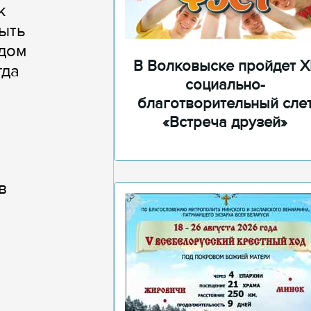
к
ыть
ядом
В Волковыске пройдет XI
гда
социально-
благотворительный сле
«Встреча друзей»
в