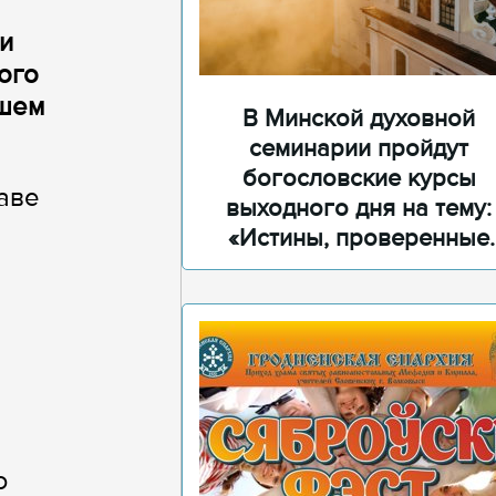
и
ого
сшем
В Минской духовной
семинарии пройдут
богословские курсы
аве
выходного дня на тему:
«Истины, проверенные
временем»
ю