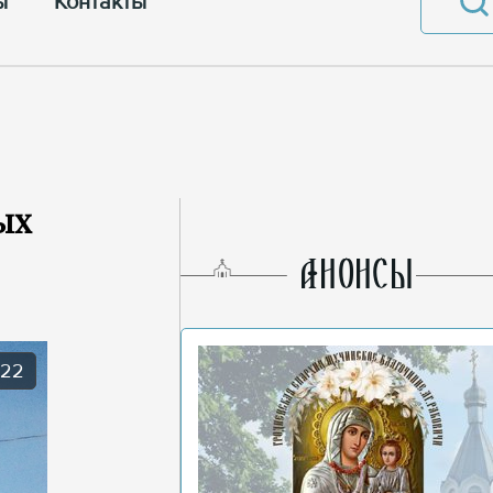
ы
Контакты
ых
AНОНСЫ
022