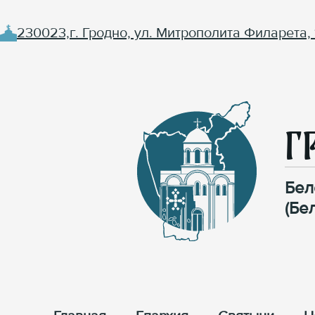
230023,г. Гродно, ул. Митрополита Филарета, 
Г
Бел
(Бе