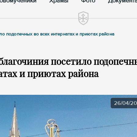
овомученики
Храмы
Фото
Документ
ло подопечных во всех интернатах и приютах района
благочиния посетило подопечн
атах и приютах района
26/04/2