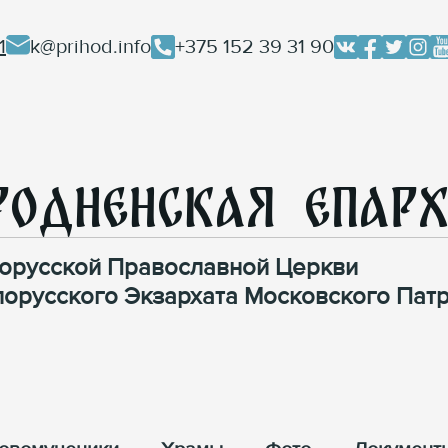
1
k@prihod.info
+375 152 39 31 90
родненская Епар
орусской Православной Церкви
лорусского Экзархата Московского Патр