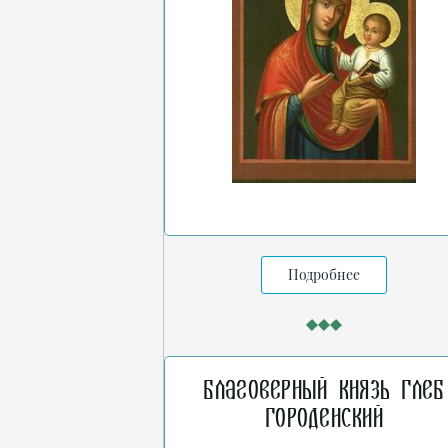
Подробнее
Благоверный князь Глеб
Городенский