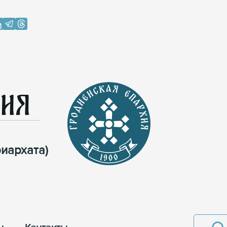
хия
иархата)