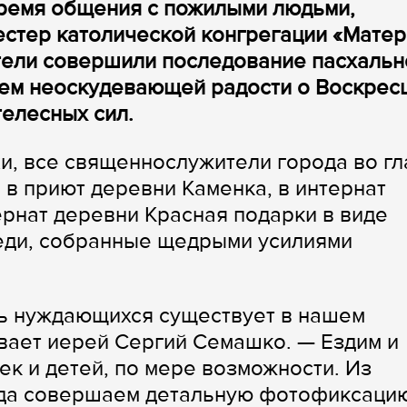
время общения с пожилыми людьми,
естер католической конгрегации «Матер
ели совершили последование пасхальн
сем неоскудевающей радости о Воскре
телесных сил.
хи, все священнослужители города во гл
 в приют деревни Каменка, в интернат
ернат деревни Красная подарки в виде
еди, собранные щедрыми усилиями
ь нуждающихся существует в нашем
вает иерей Сергий Семашко. — Ездим и
ек и детей, по мере возможности. Из
гда совершаем детальную фотофиксаци