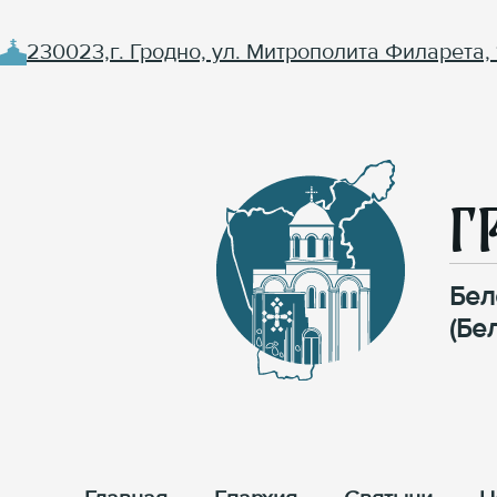
230023,г. Гродно, ул. Митрополита Филарета, 
Г
Бел
(Бе