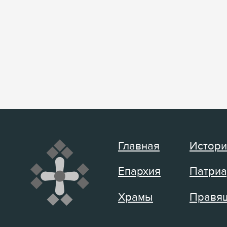
Главная
Истори
Епархия
Патриа
Храмы
Правящ