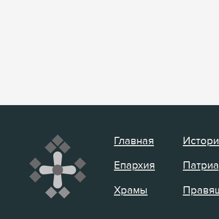
Главная
Истори
Епархия
Патриа
Храмы
Правящ