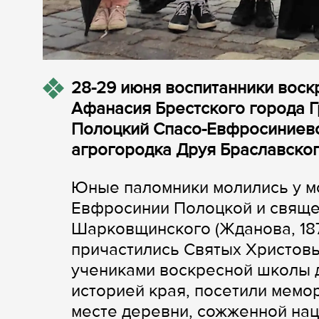
28-29 июня воспитанники вос
Афанасия Брестского города 
Полоцкий Спасо-Евфросиниевс
агрогородка Друя Браславског
Юные паломники молились у м
Евфросинии Полоцкой и свяще
Шарковщинского (Жданова, 187
причастились Святых Христовы
учениками воскресной школы д
историей края, посетили мемо
месте деревни, сожженной наци