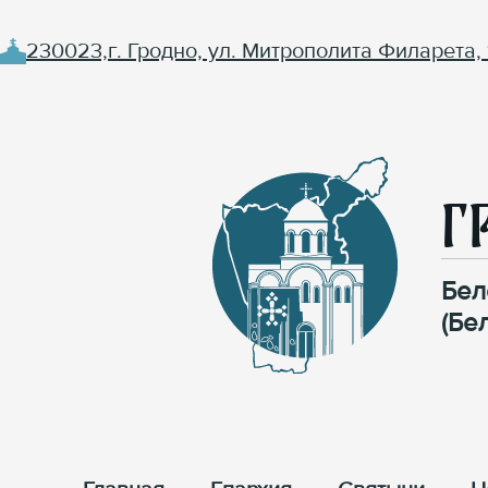
230023,г. Гродно, ул. Митрополита Филарета, 
Г
Бел
(Бе