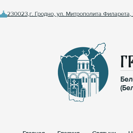
230023,г. Гродно, ул. Митрополита Филарета, 
Г
Бел
(Бе