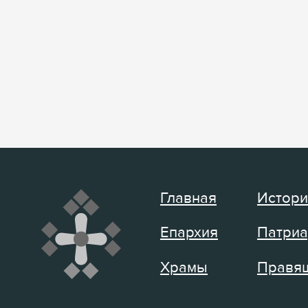
Главная
Истори
Епархия
Патриа
Храмы
Правящ