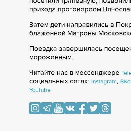
посетили трапезную, позвонил
прихода протоиереем Вячесла
Затем дети направились в Пок
блаженной Матроны Московско
Поездка завершилась посещен
мороженным.
Читайте нас в мессенджере
Tel
cоциальных сетях:
,
Instagram
ВКо
YouTube