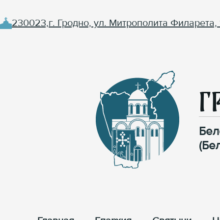
230023,г. Гродно, ул. Митрополита Филарета, 
Г
Бел
(Бе