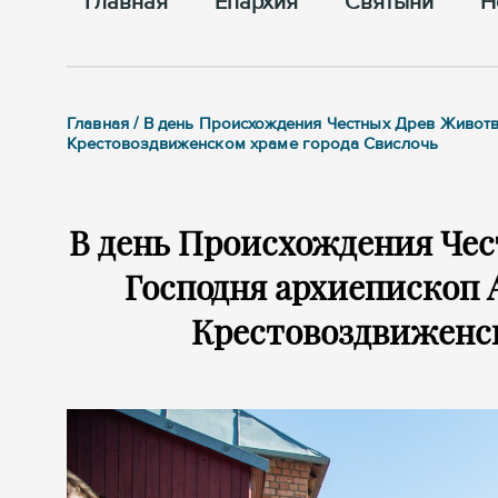
Главная
Епархия
Cвятыни
Н
Главная / В день Происхождения Честных Древ Живот
Крестовоздвиженском храме города Свислочь
В день Происхождения Че
Господня архиепископ
Крестовоздвиженск