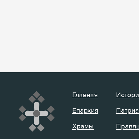
Главная
Истори
Епархия
Патриа
Храмы
Правящ