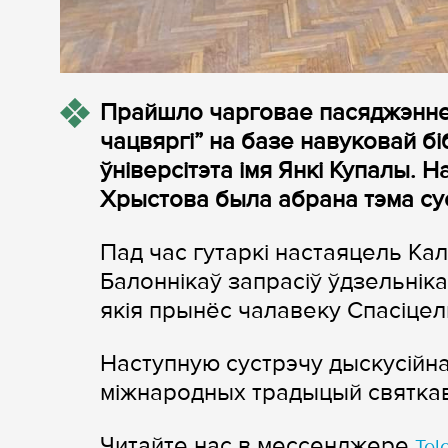
Прайшло чарговае пасяджэнне
чацвяргі” на базе навуковай бі
ўніверсітэта імя Янкі Купалы. 
Хрыстова была абрана тэма сус
Пад час гутаркі настаяцель К
Балоннікаў запрасіў ўдзельнік
якія прынёс чалавеку Спасіцел
Наступную сустрэчу дыскусійна
міжнародных традыцый святка
Читайте нас в мессенджере
Tel