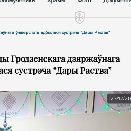
овомученики
Храмы
Фото
Документ
аўнага ўніверсітэта адбылася сустрэча “Дары Раства”
цы Гродзенскага дзяржаўнага
ася сустрэча “Дары Раства”
23/12/2