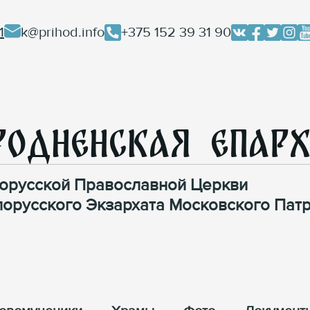
1
k@prihod.info
+375 152 39 31 90
родненская Епар
орусской Православной Церкви
лорусского Экзархата Московского Патр