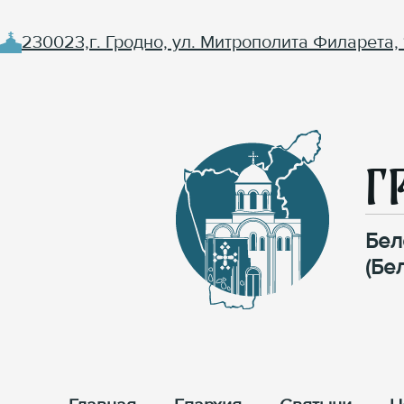
230023,г. Гродно, ул. Митрополита Филарета, 
Г
Бел
(Бе