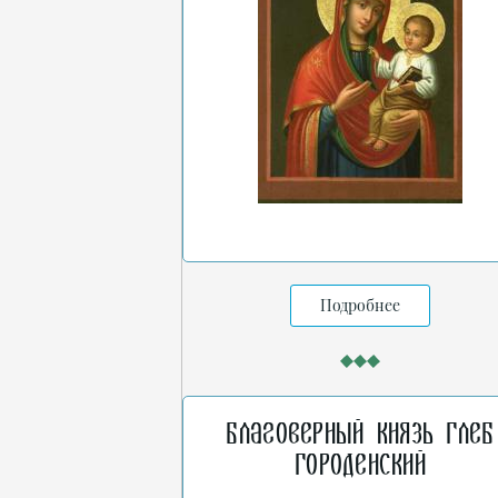
Подробнее
Благоверный князь Глеб
Городенский