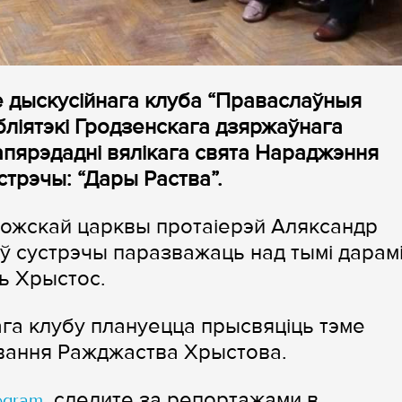
 дыскусійнага клуба “Праваслаўныя
бліятэкі Гродзенскага дзяржаўнага
Напярэдадні вялікага свята Нараджэння
трэчы: “Дары Раства”.
аложскай царквы протаіерэй Аляксандр
аў сустрэчы паразважаць над тымі дарамі
ь Хрыстос.
га клубу плануецца прысвяціць тэме
вання Ражджаства Хрыстова.
, следите за репортажами в
egram