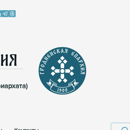
хия
иархата)