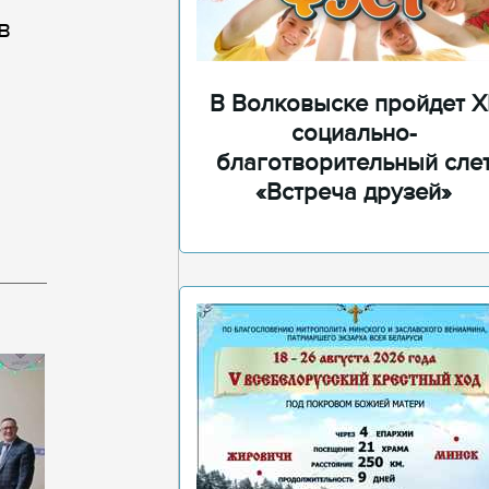
в
В Волковыске пройдет XI
социально-
благотворительный сле
«Встреча друзей»