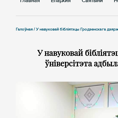
Главная
Епархия
Cвятыни
Н
Галоўная / У навуковай бібліятэцы Гродзенскага дзярж
У навуковай бібліятэ
ўніверсітэта адбыл