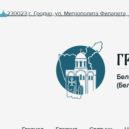
230023,г. Гродно, ул. Митрополита Филарета, 
Г
Бел
(Бе