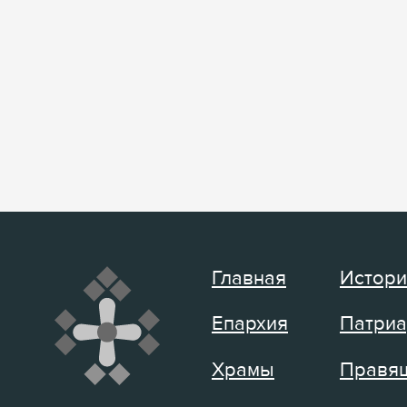
Главная
Истори
Епархия
Патриа
Храмы
Правящ