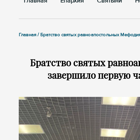
Главная
Епархия
Cвятыни
Н
Главная / Братство святых равноапостольных Мефоди
Братство святых равно
завершило первую ч