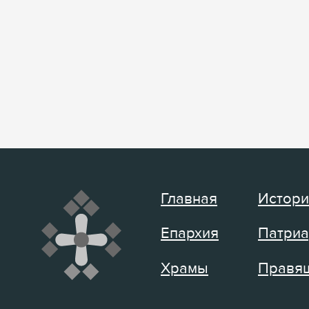
Главная
Истори
Епархия
Патриа
Храмы
Правящ