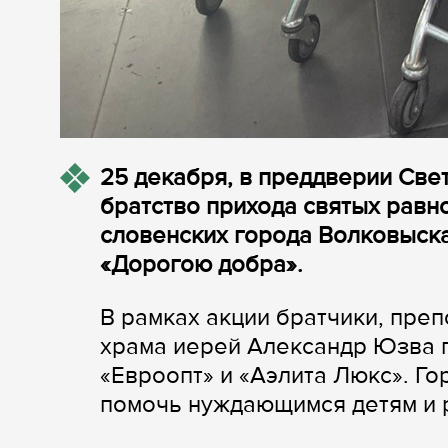
25 декабря, в преддверии Све
братство прихода святых рав
словенских города Волковыск
«Дорогою добра».
В рамках акции братчики, пре
храма иерей Александр Юзва п
«Евроопт» и «Аэлита Люкс». Г
помочь нуждающимся детям и р