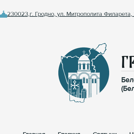
230023,г. Гродно, ул. Митрополита Филарета, 
Г
Бел
(Бе