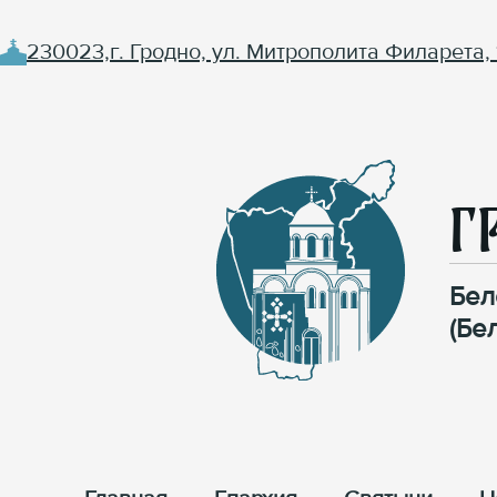
230023,г. Гродно, ул. Митрополита Филарета, 
Г
Бел
(Бе