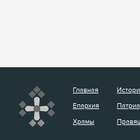
Главная
Истори
Епархия
Патриа
Храмы
Правящ