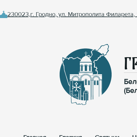
230023,г. Гродно, ул. Митрополита Филарета, 
Г
Бел
(Бе