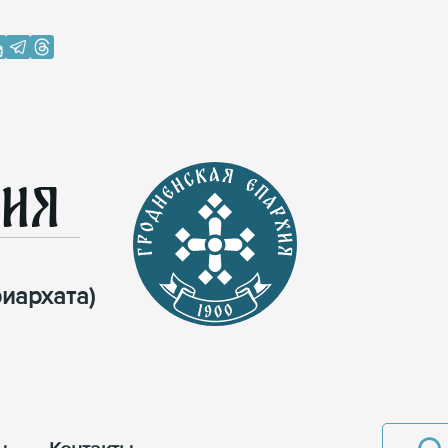
хия
иархата)