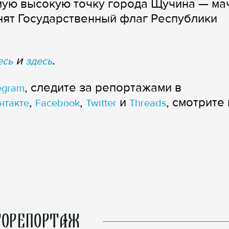
амую высокую точку города Щучина — ма
нят Государственный флаг Республики
и
.
есь
здесь
, следите за репортажами в
egram
,
,
и
, смотрите 
нтакте
Facebook
Twitter
Threads
ОРЕПОРТАЖ