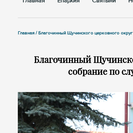
Главная
Епархия
Cвятыни
Н
Главная / Благочинный Щучинского церковного округ
Благочинный Щучинско
собрание по с