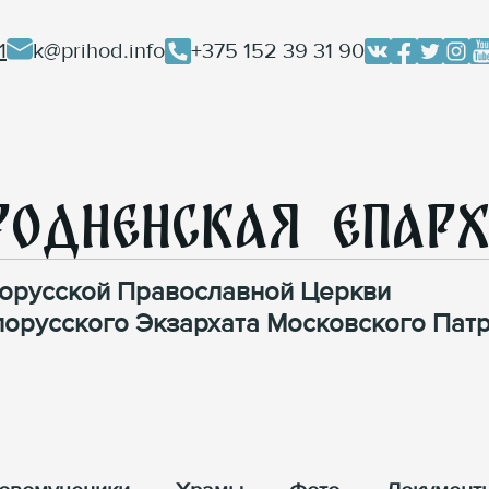
1
k@prihod.info
+375 152 39 31 90
родненская Епар
орусской Православной Церкви
лорусского Экзархата Московского Патр