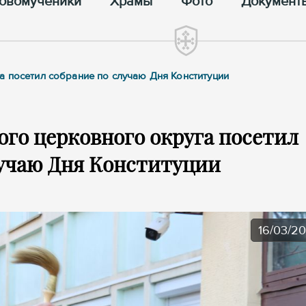
овомученики
Храмы
Фото
Документ
а посетил собрание по случаю Дня Конституции
го церковного округа посетил
лучаю Дня Конституции
16/03/2