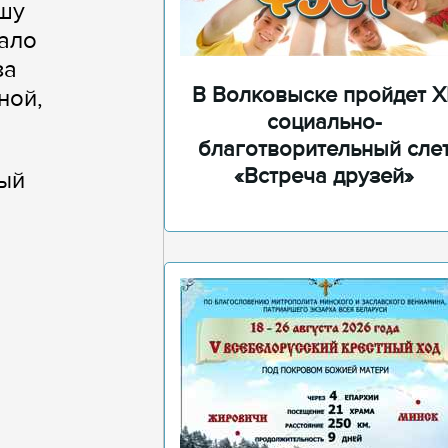
ошу
тало
за
В Волковыске пройдет XI
ной,
социально-
благотворительный сле
«Встреча друзей»
ый