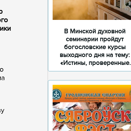
р
ого
ики
В Минской духовной
семинарии пройдут
богословские курсы
выходного дня на тему:
«Истины, проверенные
ю
временем»
ма
ву