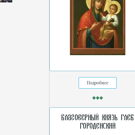
Подробнее
Благоверный князь Глеб
Городенский