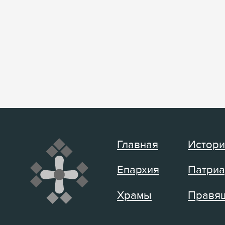
Главная
Истори
Епархия
Патриа
Храмы
Правящ