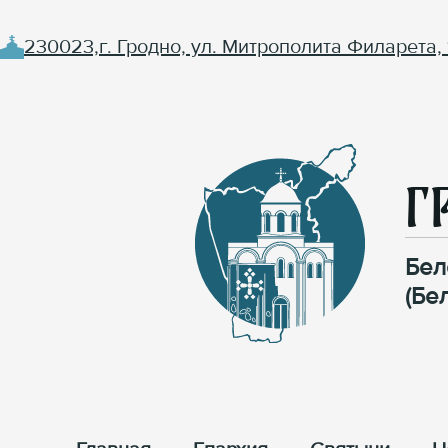
230023,г. Гродно, ул. Митрополита Филарета, 
Г
Бел
(Бе