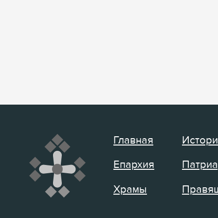
Главная
Истори
Епархия
Патриа
Храмы
Правящ