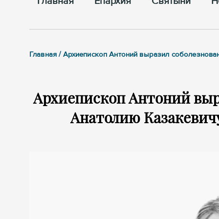
Главная
Епархия
Cвятыни
Н
Главная / Архиепископ Антоний выразил соболезнова
Архиепископ Антоний выр
Анатолию Казакевичу