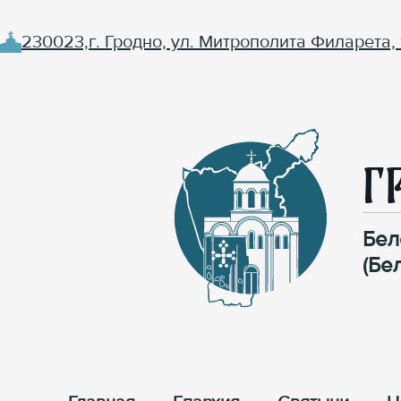
230023,г. Гродно, ул. Митрополита Филарета, 
Г
Бел
(Бе