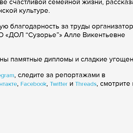
е счастливой семейной жизни, рассказ
нской культуре.
ую благодарность за труды организато
УО «ДОЛ “Сузорье”» Алле Викентьевне
ны памятные дипломы и сладкие угощен
, следите за репортажами в
egram
,
,
и
, смотрите 
нтакте
Facebook
Twitter
Threads