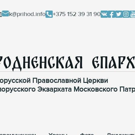
1
k@prihod.info
+375 152 39 31 90
родненская Епар
орусской Православной Церкви
лорусского Экзархата Московского Патр