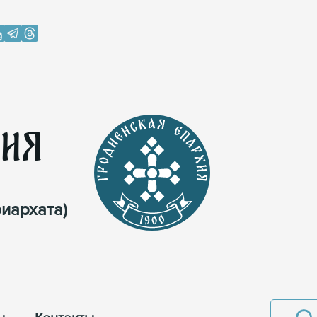
хия
иархата)