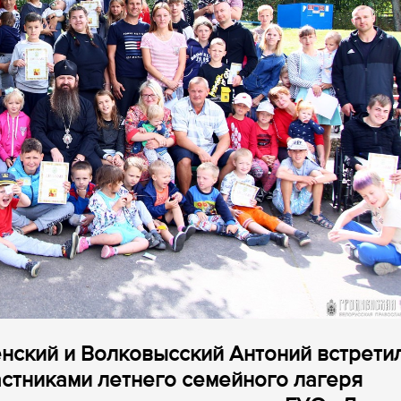
енский и Волковысский Антоний встрети
стниками летнего семейного лагеря