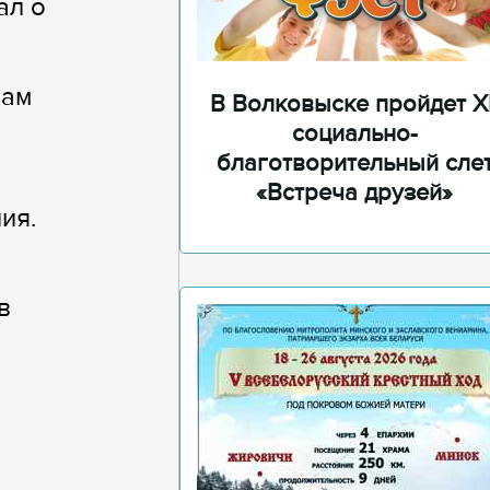
ал о
рам
В Волковыске пройдет XI
социально-
благотворительный сле
«Встреча друзей»
ия.
в