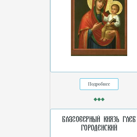
Подробнее
Благоверный князь Глеб
Городенский