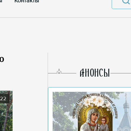
ы
Контакты
о
AНОНСЫ
022