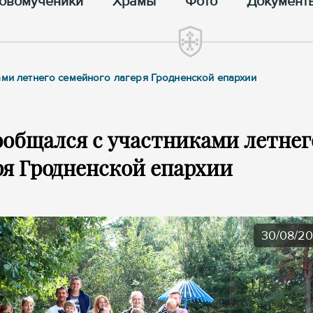
овомученики
Храмы
Фото
Документ
ами летнего семейного лагеря Гродненской епархии
общался с участниками летнег
ря Гродненской епархии
30/08/2