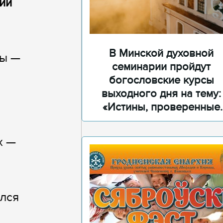
ий
В Минской духовной
ры —
семинарии пройдут
богословские курсы
выходного дня на тему:
«Истины, проверенные
временем»
х —
ился