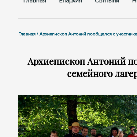
Главная
Епархия
Cвятыни
Н
Главная / Архиепископ Антоний пообщался с участник
Архиепископ Антоний по
семейного лаге