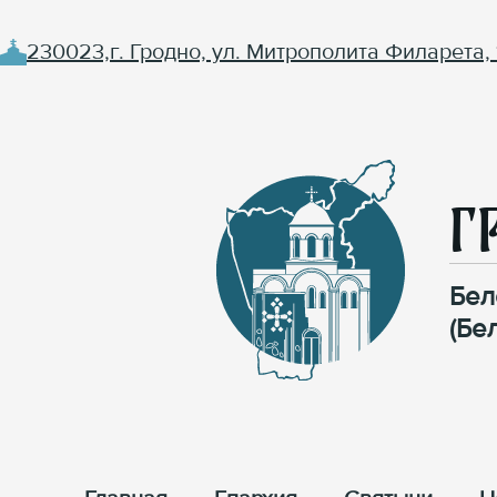
230023,г. Гродно, ул. Митрополита Филарета, 
Г
Бел
(Бе