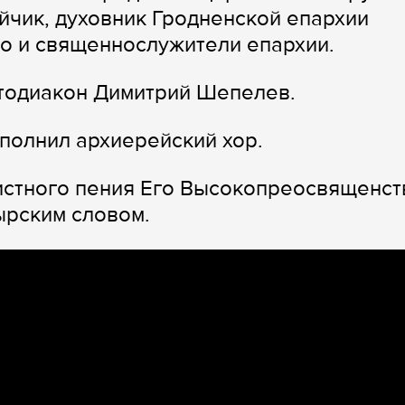
чик, духовник Гродненской епархии
о и священнослужители епархии.
отодиакон Димитрий Шепелев.
полнил архиерейский хор.
истного пения Его Высокопреосвященст
ырским словом.