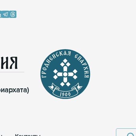
хия
иархата)