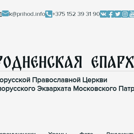
1
k@prihod.info
+375 152 39 31 90
родненская Епар
орусской Православной Церкви
лорусского Экзархата Московского Патр