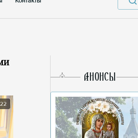
ы
Контакты
ми
AНОНСЫ
022