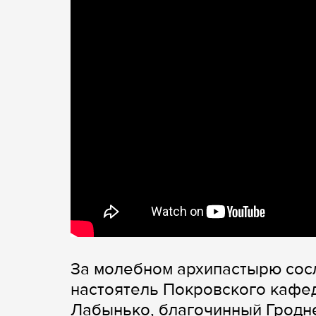
За молебном архипастырю сос
настоятель Покровского кафе
Лабынько, благочинный Гродне