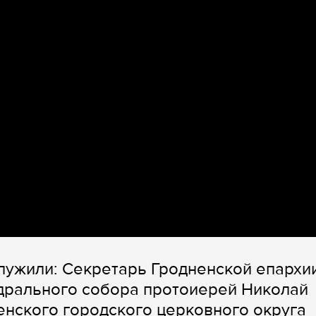
лужили: Секретарь Гродненской епархии
дрального собора протоиерей Николай
нского городского церковного округа