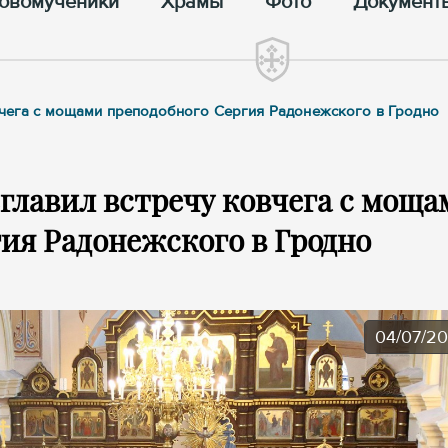
овомученики
Храмы
Фото
Документ
овчега с мощами преподобного Сергия Радонежского в Гродно
главил встречу ковчега с моща
ия Радонежского в Гродно
04/07/2