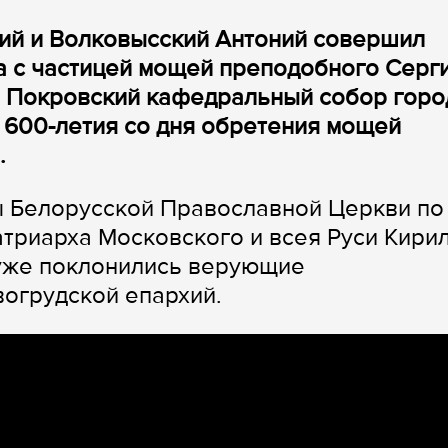
кий и Волковысский Антоний совершил
а с частицей мощей преподобного Серг
в Покровский кафедральный собор горо
 600-летия со дня обретения мощей
.
ы Белорусской Православной Церкви по
риарха Московского и всея Руси Кирил
уже поклонились верующие
огрудской епархий.