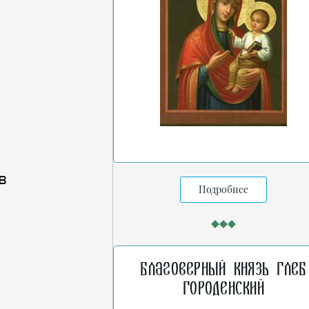
в
Подробнее
Благоверный князь Глеб
Городенский