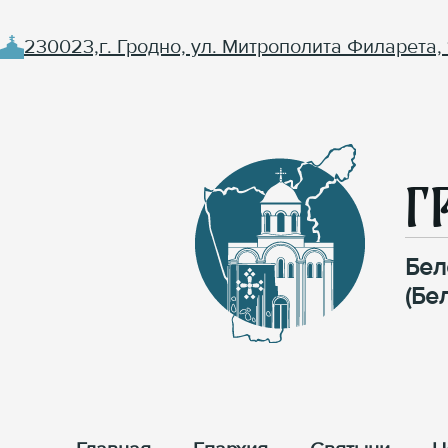
230023,г. Гродно, ул. Митрополита Филарета, 
Г
Бел
(Бе