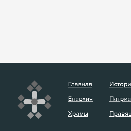
Главная
Истори
Епархия
Патриа
Храмы
Правящ