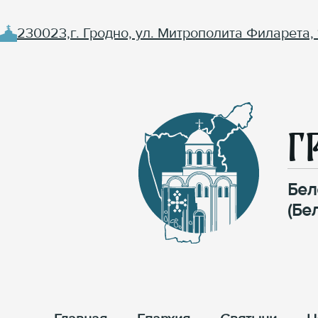
230023,г. Гродно, ул. Митрополита Филарета, 
Г
Бел
(Бе