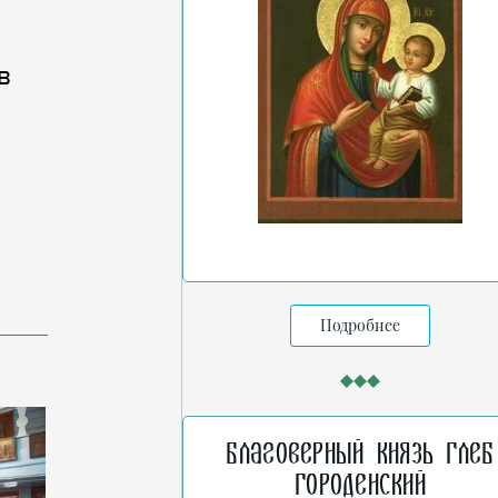
в
Подробнее
Благоверный князь Глеб
Городенский