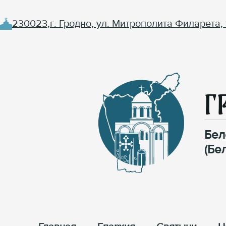
230023,г. Гродно, ул. Митрополита Филарета, 
Г
Бел
(Бе