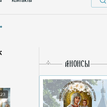
ы
Контакты
не
к
AНОНСЫ
023