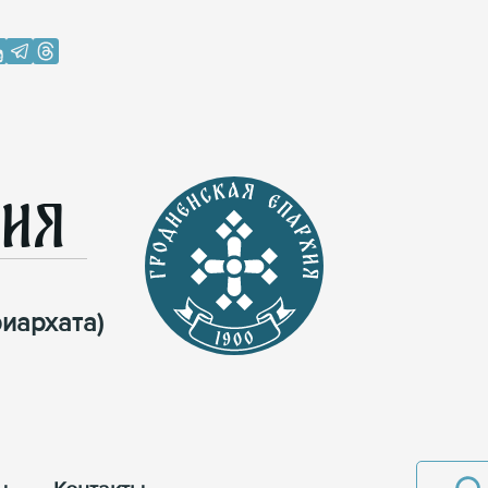
хия
иархата)