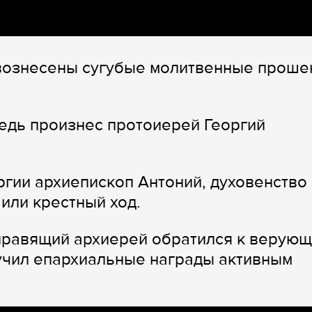
вознесены сугубые молитвенные проше
едь произнес протоиерей Георгий
ргии архиепископ Антоний, духовенство 
или крестный ход.
 правящий архиерей обратился к верую
учил епархиальные награды активным