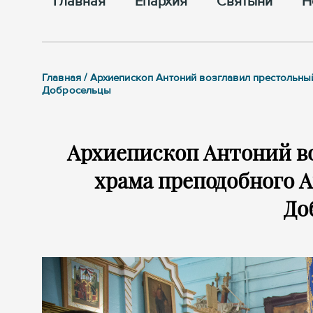
Главная
Епархия
Cвятыни
Н
Главная / Архиепископ Антоний возглавил престольн
Добросельцы
Архиепископ Антоний в
храма преподобного А
До