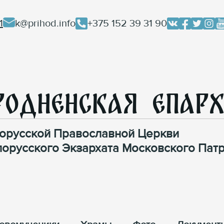
1
k@prihod.info
+375 152 39 31 90
родненская Епар
орусской Православной Церкви
лорусского Экзархата Московского Патр