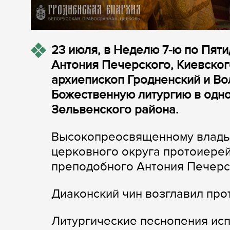
23 июля, в Неделю 7-ю по Пят
Антония Печерского, Киевского
архиепископ Гродненский и В
Божественную литургию в одн
Зельвенского района.
Высокопреосвященному влады
церковного округа протоиерей
преподобного Антония Печерс
Диаконский чин возглавил пр
Литургические песнопения исп