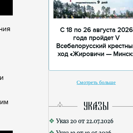
ния
С 18 по 26 августа 2026
года пройдет V
Всебелорусский крестны
ход «Жировичи — Минск
и
Смотреть больше
щим
УКАЗЫ
Указ 20 от 22.07.2026
Указ 19 от 19.05.2026