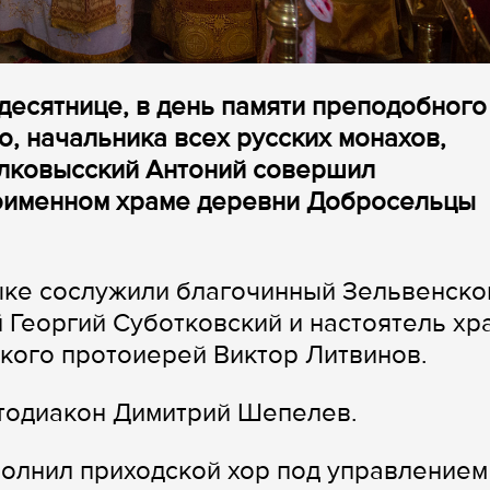
идесятнице, в день памяти преподобного
, начальника всех русских монахов,
олковысский Антоний совершил
оименном храме деревни Добросельцы
ке сослужили благочинный Зельвенско
 Георгий Суботковский и настоятель хр
кого протоиерей Виктор Литвинов.
отодиакон Димитрий Шепелев.
олнил приходской хор под управлением