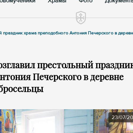
овомученики
Храмы
Фото
Документ
ый праздник храма преподобного Антония Печерского в дерев
озглавил престольный праздни
нтония Печерского в деревне
бросельцы
23/07/2