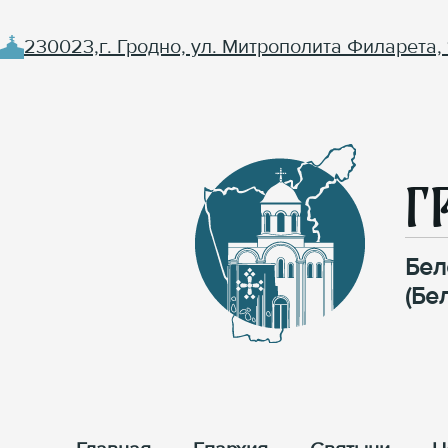
230023,г. Гродно, ул. Митрополита Филарета, 
Г
Бел
(Бе