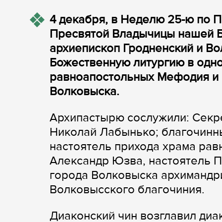
4 декабря, в Неделю 25-ю по 
Пресвятой Владычицы нашей 
архиепископ Гродненский и В
Божественную литургию в одн
равноапостольных Мефодия и К
Волковыска.
Архипастырю сослужили: Секр
Николай Лабынько; благочинн
настоятель прихода храма ра
Александр Юзва, настоятель 
города Волковыска архимандри
Волковысского благочиния.
Диаконский чин возглавил диа