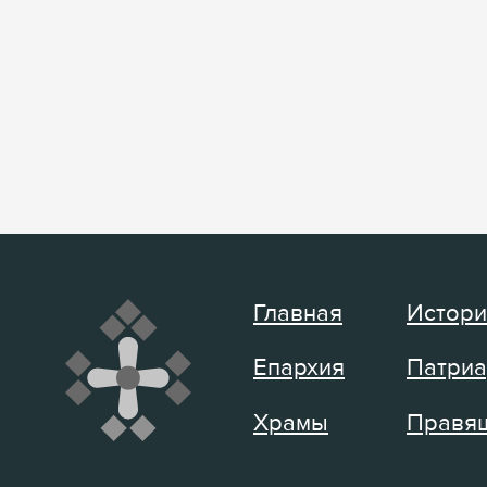
Главная
Истори
Епархия
Патриа
Храмы
Правящ