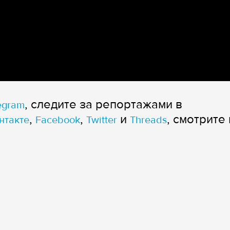
, следите за репортажами в
egram
,
,
и
, смотрите 
нтакте
Facebook
Twitter
Threads