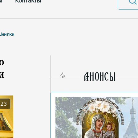
ы
Контакты
Шнипки
о
и
AНОНСЫ
023