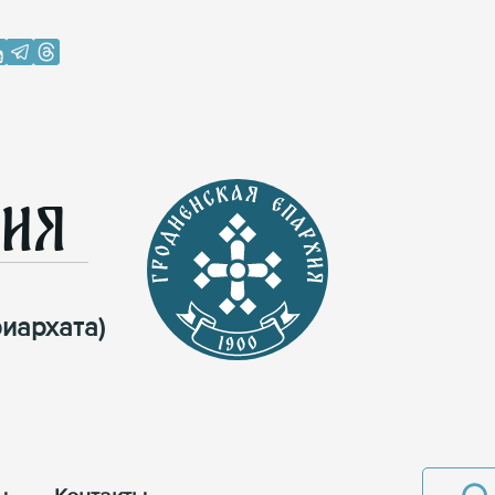
хия
иархата)