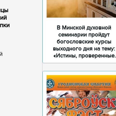
ицы
ний
пки
В Минской духовной
семинарии пройдут
богословские курсы
выходного дня на тему:
й
«Истины, проверенные
временем»