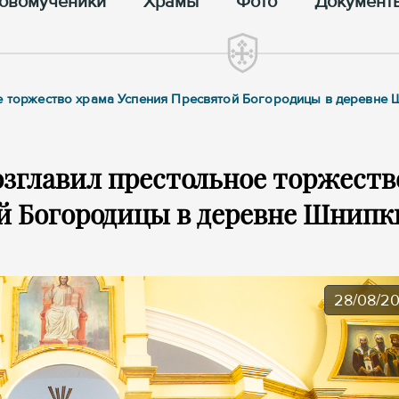
овомученики
Храмы
Фото
Документ
ое торжество храма Успения Пресвятой Богородицы в деревне 
зглавил престольное торжеств
й Богородицы в деревне Шнипк
28/08/2