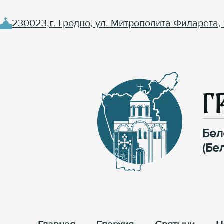
230023,г. Гродно, ул. Митрополита Филарета, 
Г
Бел
(Бе