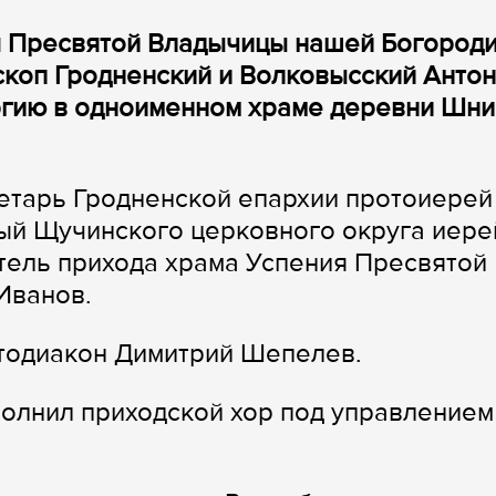
ия Пресвятой Владычицы нашей Богород
скоп Гродненский и Волковысский Анто
гию в одноименном храме деревни Шни
етарь Гродненской епархии протоиерей
ый Щучинского церковного округа иере
тель прихода храма Успения Пресвятой
Иванов.
отодиакон Димитрий Шепелев.
олнил приходской хор под управлением