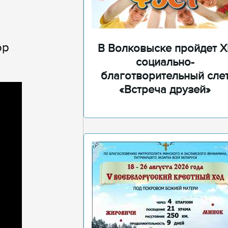
ор
В Волковыске пройдет XI
социально-
благотворительный сле
«Встреча друзей»