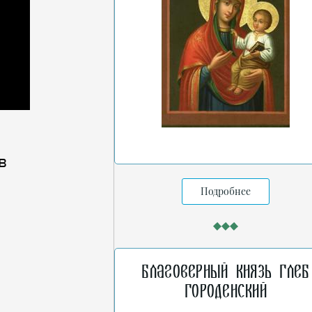
в
Подробнее
Благоверный князь Глеб
Городенский