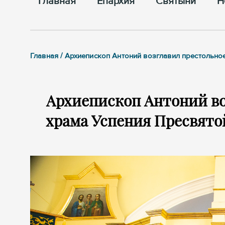
Главная
Епархия
Cвятыни
Н
Главная / Архиепископ Антоний возглавил престольн
Архиепископ Антоний во
храма Успения Пресвято