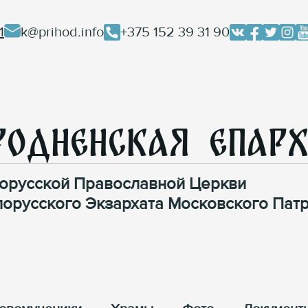
1
k@prihod.info
+375 152 39 31 90
родненская Епар
орусской Православной Церкви
лорусского Экзархата Московского Патр